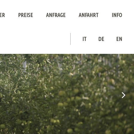
ER
PREISE
ANFRAGE
ANFAHRT
INFO
Angebote
Buchen
News
IT
DE
EN
Das Wetter
Fotogallery