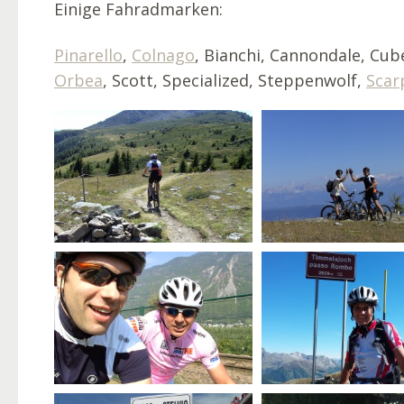
Einige Fahradmarken:
Pinarello
,
Colnago
, Bianchi, Cannondale, Cub
Orbea
, Scott, Specialized, Steppenwolf,
Scar