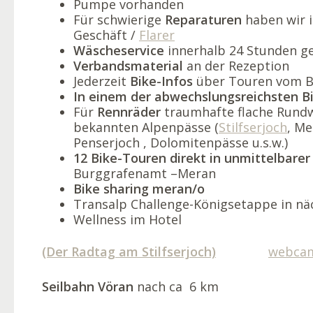
Pumpe vorhanden
Für schwierige
Reparaturen
haben wir i
Geschäft /
Flarer
Wäscheservice
innerhalb 24 Stunden g
Verbandsmaterial
an der Rezeption
Jederzeit
Bike-Infos
über Touren vom B
In einem der abwechslungsreichsten B
Für
Rennräder
traumhafte flache Rundw
bekannten Alpenpässe (
Stilfserjoch
, M
Penserjoch , Dolomitenpässe u.s.w.)
12 Bike-Touren direkt in unmittelbar
Burggrafenamt –Meran
Bike sharing meran/o
Transalp Challenge-Königsetappe in nä
Wellness im Hotel
(Der Radtag am Stilfserjoch)
webca
Seilbahn Vöran
nach ca 6 km