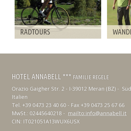
RADTOURS
WAND
HOTEL ANNABELL ***
FAMILIE REGELE
Orazio Gaigher Str. 2 - I-39012 Meran (BZ) - Südt
Italien
Tel. +39 0473 23 40 60 - Fax +39 0473 25 67 66
MwSt.: 02445640218 -
mailto:info@annabell.it
CIN: IT021051A13WUX6USX