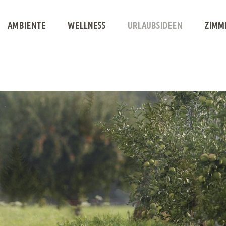
AMBIENTE
WELLNESS
URLAUBSIDEEN
ZIMM
Motorradtours info
Sauna
Motorradtouren
Pool
Radtouren
Wanderungen
Bergtouren
Waalwege
Promenaden
Botanischer Garten
Pferdesport
Therme Meran