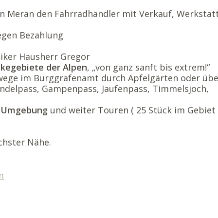
n Meran den Fahrradhändler mit Verkauf, Werkstat
egen Bezahlung
iker Hausherr Gregor
ikegebiete der Alpen
, „von ganz sanft bis extrem!“
ege im Burggrafenamt durch Apfelgärten oder übe
endelpass, Gampenpass, Jaufenpass, Timmelsjoch,
er Umgebung
und weiter Touren ( 25 Stück im Gebiet
chster Nähe.
m