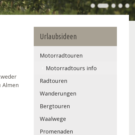
Urlaubsideen
Motorradtouren
Motorradtours info
tweder
Radtouren
u Almen
Wanderungen
Bergtouren
Waalwege
Promenaden